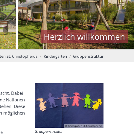
Herzlich willkommen
en St. Christopherus
Kindergarten
Gruppenstruktur
scht. Dabei
ene Nationen
tehen. Diese
an möglichen
© Kindergarten St. Christopherus
Gruppenstruktur
ch