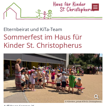
Zum Inhalt springen
:
Elternbeirat und KiTa-Team
Sommerfest im Haus für
Kinder St. Christopherus
© Kühnlein_privat-KiTA St. Christopherus