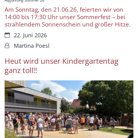
Aufführung Sommer 26
Am Sonntag, den 21.06.26, feierten wir von
14:00 bis 17:30 Uhr unser Sommerfest – bei
strahlendem Sonnenschein und großer Hitze.
Datum:
22. Juni 2026
Von:
Martina Poesl
Heut wird unser Kindergartentag
ganz toll!!